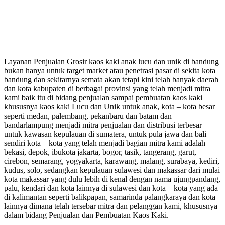
Layanan Penjualan Grosir kaos kaki anak lucu dan unik di bandung
bukan hanya untuk target market atau penetrasi pasar di sekita kota
bandung dan sekitarnya semata akan tetapi kini telah banyak daerah
dan kota kabupaten di berbagai provinsi yang telah menjadi mitra
kami baik itu di bidang penjualan sampai pembuatan kaos kaki
khususnya kaos kaki Lucu dan Unik untuk anak, kota – kota besar
seperti medan, palembang, pekanbaru dan batam dan
bandarlampung menjadi mitra penjualan dan distribusi terbesar
untuk kawasan kepulauan di sumatera, untuk pula jawa dan bali
sendiri kota – kota yang telah menjadi bagian mitra kami adalah
bekasi, depok, ibukota jakarta, bogor, tasik, tangerang, garut,
cirebon, semarang, yogyakarta, karawang, malang, surabaya, kediri,
kudus, solo, sedangkan kepulauan sulawesi dan makassar dari mulai
kota makassar yang dulu lebih di kenal dengan nama ujungpandang,
palu, kendari dan kota lainnya di sulawesi dan kota – kota yang ada
di kalimantan seperti balikpapan, samarinda palangkaraya dan kota
lainnya dimana telah tersebar mitra dan pelanggan kami, khususnya
dalam bidang Penjualan dan Pembuatan Kaos Kaki.