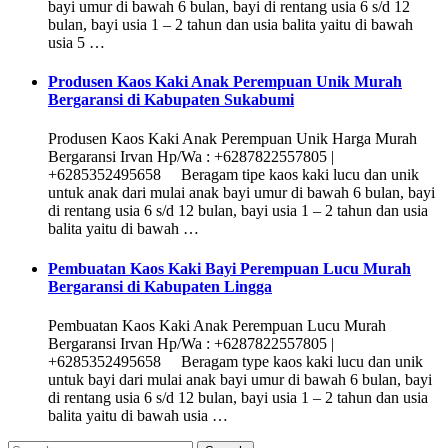
bayi umur di bawah 6 bulan, bayi di rentang usia 6 s/d 12
bulan, bayi usia 1 – 2 tahun dan usia balita yaitu di bawah
usia 5 …
Produsen Kaos Kaki Anak Perempuan Unik Murah
Bergaransi di Kabupaten Sukabumi
Produsen Kaos Kaki Anak Perempuan Unik Harga Murah
Bergaransi Irvan Hp/Wa : +6287822557805 |
+6285352495658 Beragam tipe kaos kaki lucu dan unik
untuk anak dari mulai anak bayi umur di bawah 6 bulan, bayi
di rentang usia 6 s/d 12 bulan, bayi usia 1 – 2 tahun dan usia
balita yaitu di bawah …
Pembuatan Kaos Kaki Bayi Perempuan Lucu Murah
Bergaransi di Kabupaten Lingga
Pembuatan Kaos Kaki Anak Perempuan Lucu Murah
Bergaransi Irvan Hp/Wa : +6287822557805 |
+6285352495658 Beragam type kaos kaki lucu dan unik
untuk bayi dari mulai anak bayi umur di bawah 6 bulan, bayi
di rentang usia 6 s/d 12 bulan, bayi usia 1 – 2 tahun dan usia
balita yaitu di bawah usia …