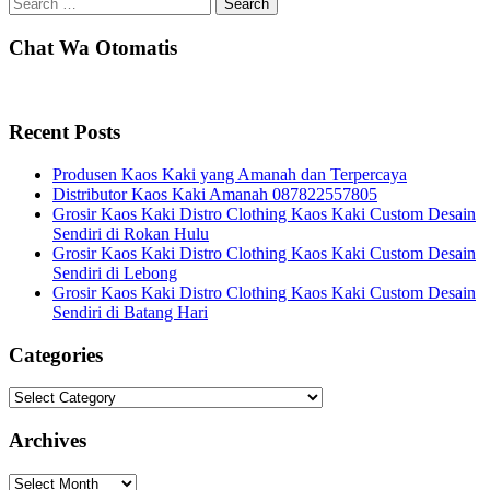
Search
for:
Chat Wa Otomatis
Recent Posts
Produsen Kaos Kaki yang Amanah dan Terpercaya
Distributor Kaos Kaki Amanah 087822557805
Grosir Kaos Kaki Distro Clothing Kaos Kaki Custom Desain
Sendiri di Rokan Hulu
Grosir Kaos Kaki Distro Clothing Kaos Kaki Custom Desain
Sendiri di Lebong
Grosir Kaos Kaki Distro Clothing Kaos Kaki Custom Desain
Sendiri di Batang Hari
Categories
Categories
Archives
Archives