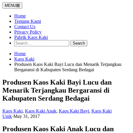
Skip
MENU
to
content
Home
Tentang Kami
Contact Us
Privacy Policy
Pabrik Kaos Kaki
Search
for:
Home
Kaos Kaki
Produsen Kaos Kaki Bayi Lucu dan Menarik Terjangkau
Bergaransi di Kabupaten Serdang Bedagai
Produsen Kaos Kaki Bayi Lucu dan
Menarik Terjangkau Bergaransi di
Kabupaten Serdang Bedagai
Kaos Kaki
,
Kaos Kaki Anak
,
Kaos Kaki Bayi
,
Kaos Kaki
Unik
·
May 31, 2017
Produsen Kaos Kaki Anak Lucu dan