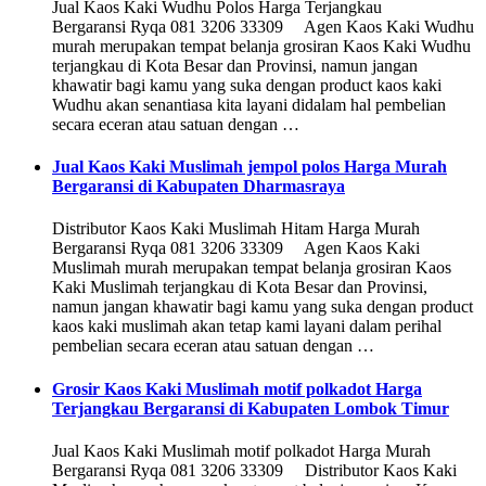
Jual Kaos Kaki Wudhu Polos Harga Terjangkau
Bergaransi Ryqa 081 3206 33309 Agen Kaos Kaki Wudhu
murah merupakan tempat belanja grosiran Kaos Kaki Wudhu
terjangkau di Kota Besar dan Provinsi, namun jangan
khawatir bagi kamu yang suka dengan product kaos kaki
Wudhu akan senantiasa kita layani didalam hal pembelian
secara eceran atau satuan dengan …
Jual Kaos Kaki Muslimah jempol polos Harga Murah
Bergaransi di Kabupaten Dharmasraya
Distributor Kaos Kaki Muslimah Hitam Harga Murah
Bergaransi Ryqa 081 3206 33309 Agen Kaos Kaki
Muslimah murah merupakan tempat belanja grosiran Kaos
Kaki Muslimah terjangkau di Kota Besar dan Provinsi,
namun jangan khawatir bagi kamu yang suka dengan product
kaos kaki muslimah akan tetap kami layani dalam perihal
pembelian secara eceran atau satuan dengan …
Grosir Kaos Kaki Muslimah motif polkadot Harga
Terjangkau Bergaransi di Kabupaten Lombok Timur
Jual Kaos Kaki Muslimah motif polkadot Harga Murah
Bergaransi Ryqa 081 3206 33309 Distributor Kaos Kaki