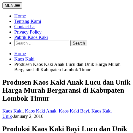
Skip
MENU
to
content
Home
Tentang Kami
Contact Us
Privacy Policy
Pabrik Kaos Kaki
Search
for:
Home
Kaos Kaki
Produsen Kaos Kaki Anak Lucu dan Unik Harga Murah
Bergaransi di Kabupaten Lombok Timur
Produsen Kaos Kaki Anak Lucu dan Unik
Harga Murah Bergaransi di Kabupaten
Lombok Timur
Kaos Kaki
,
Kaos Kaki Anak
,
Kaos Kaki Bayi
,
Kaos Kaki
Unik
·
January 2, 2016
Produksi Kaos Kaki Bayi Lucu dan Unik