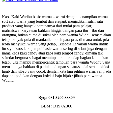
Kaos Kaki Wudhu basic warna – warni dengan penampilan warna
soft atau warna yang lembut dan elegant, menjadikan salah satu
product yang banyak peminatnya dari mulai para pelajar,
mahasiswa, karyawan bahkan hingga dengan para ibu – ibu dan
orangtua, bukan cuma di sukai oleh para wanita Wudhu semata akan
tetapi banyak pula di manfaatkan oleh para pria, di mana untuk pria
lebih menyukai warna yang gelap, Tersedia 13 varian warna untuk
itu style kaos kaki jempol basic warna sering di sebut juga dengan
nama kaos kaki candy atau kaos kaki jempol candy, dimana tak
sekedar berguna sebagai menutup aurat terhadap bagian kaki, akan
tetapi juga mampu mempercantik tampilan para wanita Wudhu yang
memakainya bahkan di padukan dengan sepatu/sandal serta koleksi
hijab dan jilbab yang cocok dengan kata lain pilihan warna yang ada
dapat di padukan dengan koleksi baju hijab / jilbab para wanita
Wudhu.
Ryqa 081 3206 33309
BBM : D197AB66