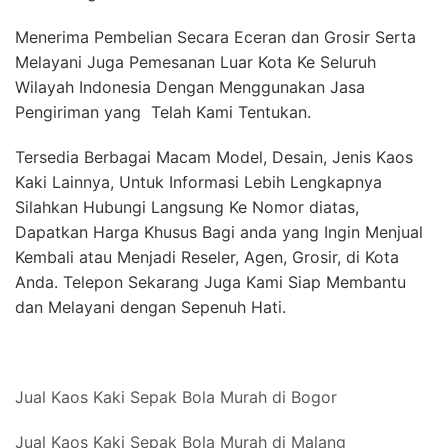
Menerima Pembelian Secara Eceran dan Grosir Serta
Melayani Juga Pemesanan Luar Kota Ke Seluruh
Wilayah Indonesia Dengan Menggunakan Jasa
Pengiriman yang Telah Kami Tentukan.
Tersedia Berbagai Macam Model, Desain, Jenis Kaos
Kaki Lainnya, Untuk Informasi Lebih Lengkapnya
Silahkan Hubungi Langsung Ke Nomor diatas,
Dapatkan Harga Khusus Bagi anda yang Ingin Menjual
Kembali atau Menjadi Reseler, Agen, Grosir, di Kota
Anda. Telepon Sekarang Juga Kami Siap Membantu
dan Melayani dengan Sepenuh Hati.
Jual Kaos Kaki Sepak Bola Murah di Bogor
Jual Kaos Kaki Sepak Bola Murah di Malang