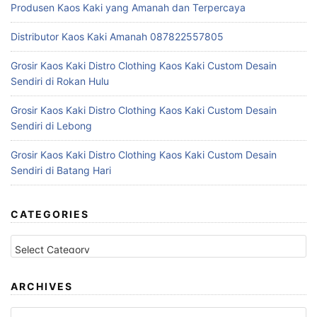
Produsen Kaos Kaki yang Amanah dan Terpercaya
Distributor Kaos Kaki Amanah 087822557805
Grosir Kaos Kaki Distro Clothing Kaos Kaki Custom Desain
Sendiri di Rokan Hulu
Grosir Kaos Kaki Distro Clothing Kaos Kaki Custom Desain
Sendiri di Lebong
Grosir Kaos Kaki Distro Clothing Kaos Kaki Custom Desain
Sendiri di Batang Hari
CATEGORIES
Categories
ARCHIVES
Archives