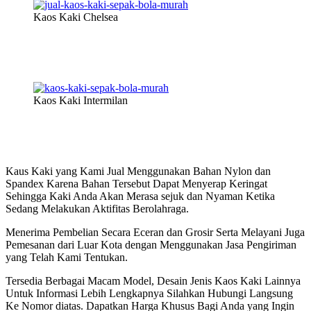
Kaos Kaki Chelsea
Kaos Kaki Intermilan
Kaus Kaki yang Kami Jual Menggunakan Bahan Nylon dan
Spandex Karena Bahan Tersebut Dapat Menyerap Keringat
Sehingga Kaki Anda Akan Merasa sejuk dan Nyaman Ketika
Sedang Melakukan Aktifitas Berolahraga.
Menerima Pembelian Secara Eceran dan Grosir Serta Melayani Juga
Pemesanan dari Luar Kota dengan Menggunakan Jasa Pengiriman
yang Telah Kami Tentukan.
Tersedia Berbagai Macam Model, Desain Jenis Kaos Kaki Lainnya
Untuk Informasi Lebih Lengkapnya Silahkan Hubungi Langsung
Ke Nomor diatas. Dapatkan Harga Khusus Bagi Anda yang Ingin