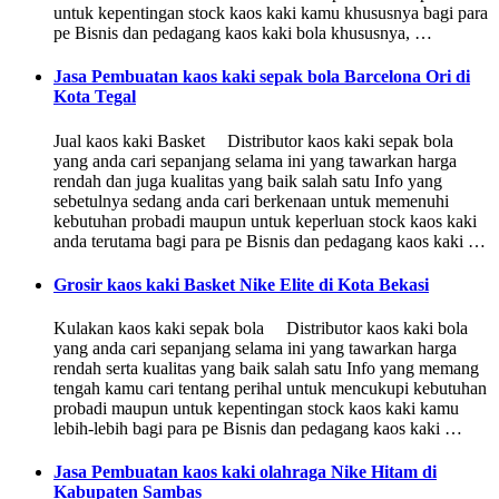
untuk kepentingan stock kaos kaki kamu khususnya bagi para
pe Bisnis dan pedagang kaos kaki bola khususnya, …
Jasa Pembuatan kaos kaki sepak bola Barcelona Ori di
Kota Tegal
Jual kaos kaki Basket Distributor kaos kaki sepak bola
yang anda cari sepanjang selama ini yang tawarkan harga
rendah dan juga kualitas yang baik salah satu Info yang
sebetulnya sedang anda cari berkenaan untuk memenuhi
kebutuhan probadi maupun untuk keperluan stock kaos kaki
anda terutama bagi para pe Bisnis dan pedagang kaos kaki …
Grosir kaos kaki Basket Nike Elite di Kota Bekasi
Kulakan kaos kaki sepak bola Distributor kaos kaki bola
yang anda cari sepanjang selama ini yang tawarkan harga
rendah serta kualitas yang baik salah satu Info yang memang
tengah kamu cari tentang perihal untuk mencukupi kebutuhan
probadi maupun untuk kepentingan stock kaos kaki kamu
lebih-lebih bagi para pe Bisnis dan pedagang kaos kaki …
Jasa Pembuatan kaos kaki olahraga Nike Hitam di
Kabupaten Sambas