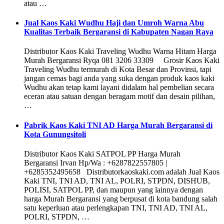
atau …
Jual Kaos Kaki Wudhu Haji dan Umroh Warna Abu
Kualitas Terbaik Bergaransi di Kabupaten Nagan Raya
Distributor Kaos Kaki Traveling Wudhu Warna Hitam Harga
Murah Bergaransi Ryqa 081 3206 33309 Grosir Kaos Kaki
Traveling Wudhu termurah di Kota Besar dan Provinsi, tapi
jangan cemas bagi anda yang suka dengan produk kaos kaki
Wudhu akan tetap kami layani didalam hal pembelian secara
eceran atau satuan dengan beragam motif dan desain pilihan,
…
Pabrik Kaos Kaki TNI AD Harga Murah Bergaransi di
Kota Gunungsitoli
Distributor Kaos Kaki SATPOL PP Harga Murah
Bergaransi Irvan Hp/Wa : +6287822557805 |
+6285352495658 Distributorkaoskaki.com adalah Jual Kaos
Kaki TNI, TNI AD, TNI AL, POLRI, STPDN, DISHUB,
POLISI, SATPOL PP, dan maupun yang lainnya dengan
harga Murah Bergaransi yang berpusat di kota bandung salah
satu keperluan atau perlengkapan TNI, TNI AD, TNI AL,
POLRI, STPDN, …