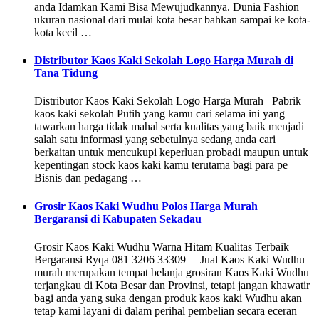
anda Idamkan Kami Bisa Mewujudkannya. Dunia Fashion
ukuran nasional dari mulai kota besar bahkan sampai ke kota-
kota kecil …
Distributor Kaos Kaki Sekolah Logo Harga Murah di
Tana Tidung
Distributor Kaos Kaki Sekolah Logo Harga Murah Pabrik
kaos kaki sekolah Putih yang kamu cari selama ini yang
tawarkan harga tidak mahal serta kualitas yang baik menjadi
salah satu informasi yang sebetulnya sedang anda cari
berkaitan untuk mencukupi keperluan probadi maupun untuk
kepentingan stock kaos kaki kamu terutama bagi para pe
Bisnis dan pedagang …
Grosir Kaos Kaki Wudhu Polos Harga Murah
Bergaransi di Kabupaten Sekadau
Grosir Kaos Kaki Wudhu Warna Hitam Kualitas Terbaik
Bergaransi Ryqa 081 3206 33309 Jual Kaos Kaki Wudhu
murah merupakan tempat belanja grosiran Kaos Kaki Wudhu
terjangkau di Kota Besar dan Provinsi, tetapi jangan khawatir
bagi anda yang suka dengan produk kaos kaki Wudhu akan
tetap kami layani di dalam perihal pembelian secara eceran