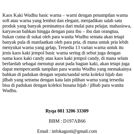
Kaos Kaki Wudhu basic warna – warni dengan penampilan warna
soft atau warna yang lembut dan elegant, menjadikan salah satu
produk yang banyak peminatnya dari mulai para pelajar, mahasiswa,
karyawan bahkan hingga dengan para ibu – ibu dan orangtua,
bukan cuma di sukai oleh para wanita Wudhu semata akan tetapi
banyak pula di manfaatkan oleh para pria, di mana untuk pria lebih
menyukai warna yang gelap, Tersedia 13 varian warna untuk itu
jenis kaos kaki jempol basic warna sering di sebut juga dengan
nama kaos kaki candy atau kaos kaki jempol candy, di mana selain
berfaedah sebagai menutup aurat pada bagian kaki, akan tetapi juga
dapat mempercantik tampilan para wanita Wudhu yang memakainya
bahkan di padukan dengan sepatu/sandal serta koleksi hijab dan
jilbab yang seirama dengan kata lain pilihan warna yang tersedia
bisa di padukan dengan koleksi busana hijab / jilbab para wanita
Wudhu.
Ryqa 081 3206 33309
BBM : D197AB66
Email : infokagusti@gmail.com