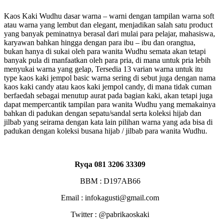
Kaos Kaki Wudhu dasar warna – warni dengan tampilan warna soft
atau warna yang lembut dan elegant, menjadikan salah satu product
yang banyak peminatnya berasal dari mulai para pelajar, mahasiswa,
karyawan bahkan hingga dengan para ibu – ibu dan orangtua,
bukan hanya di sukai oleh para wanita Wudhu semata akan tetapi
banyak pula di manfaatkan oleh para pria, di mana untuk pria lebih
menyukai warna yang gelap, Tersedia 13 varian warna untuk itu
type kaos kaki jempol basic warna sering di sebut juga dengan nama
kaos kaki candy atau kaos kaki jempol candy, di mana tidak cuman
berfaedah sebagai menutup aurat pada bagian kaki, akan tetapi juga
dapat mempercantik tampilan para wanita Wudhu yang memakainya
bahkan di padukan dengan sepatu/sandal serta koleksi hijab dan
jilbab yang seirama dengan kata lain pilihan warna yang ada bisa di
padukan dengan koleksi busana hijab / jilbab para wanita Wudhu.
Ryqa 081 3206 33309
BBM : D197AB66
Email : infokagusti@gmail.com
Twitter : @pabrikaoskaki