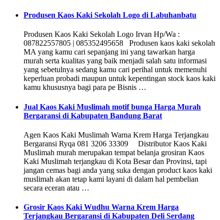
Produsen Kaos Kaki Sekolah Logo di Labuhanbatu
Produsen Kaos Kaki Sekolah Logo Irvan Hp/Wa :
087822557805 | 085352495658 Produsen kaos kaki sekolah
MA yang kamu cari sepanjang ini yang tawarkan harga
murah serta kualitas yang baik menjadi salah satu informasi
yang sebetulnya sedang kamu cari perihal untuk memenuhi
keperluan probadi maupun untuk kepentingan stock kaos kaki
kamu khususnya bagi para pe Bisnis …
Jual Kaos Kaki Muslimah motif bunga Harga Murah
Bergaransi di Kabupaten Bandung Barat
Agen Kaos Kaki Muslimah Warna Krem Harga Terjangkau
Bergaransi Ryqa 081 3206 33309 Distributor Kaos Kaki
Muslimah murah merupakan tempat belanja grosiran Kaos
Kaki Muslimah terjangkau di Kota Besar dan Provinsi, tapi
jangan cemas bagi anda yang suka dengan product kaos kaki
muslimah akan tetap kami layani di dalam hal pembelian
secara eceran atau …
Grosir Kaos Kaki Wudhu Warna Krem Harga
Terjangkau Bergaransi di Kabupaten Deli Serdang