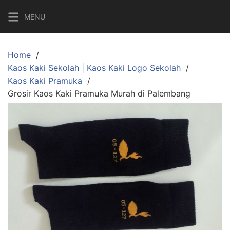
Skip
MENU
to
content
Home
Kaos Kaki Sekolah | Kaos Kaki Logo Sekolah
Kaos Kaki Pramuka
Grosir Kaos Kaki Pramuka Murah di Palembang