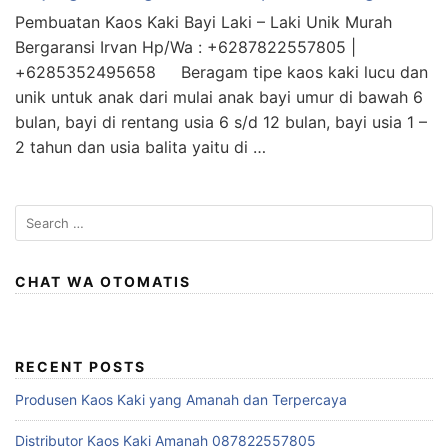
Pembuatan Kaos Kaki Bayi Laki – Laki Unik Murah
Bergaransi Irvan Hp/Wa : +6287822557805 |
+6285352495658 Beragam tipe kaos kaki lucu dan
unik untuk anak dari mulai anak bayi umur di bawah 6
bulan, bayi di rentang usia 6 s/d 12 bulan, bayi usia 1 –
2 tahun dan usia balita yaitu di …
S
e
a
r
CHAT WA OTOMATIS
c
h
f
RECENT POSTS
o
r
Produsen Kaos Kaki yang Amanah dan Terpercaya
:
Distributor Kaos Kaki Amanah 087822557805