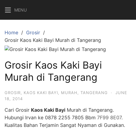
S
MENU
k
i
p
Home
Grosir
t
Grosir Kaos Kaki Bayi Murah di Tangerang
o
c
o
Grosir Kaos Kaki Bayi
n
t
Murah di Tangerang
e
n
GROSIR
,
KAOS KAKI BAYI
,
MURAH
,
TANGERANG
·
JUNE
t
18, 2014
Cari Grosir
Kaos Kaki Bayi
Murah di Tangerang.
Hubungi Irvan ke 0878 2255 7805 Bbm
7F99 8E07
.
Kualitas Bahan Terjamin Sangat Nyaman di Gunakan.