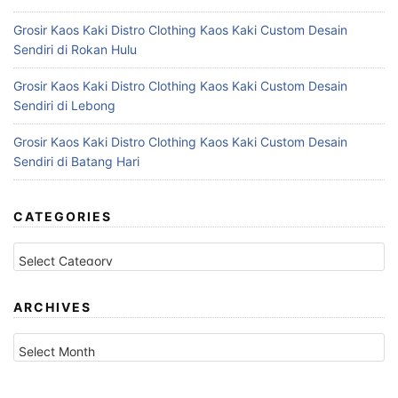
Grosir Kaos Kaki Distro Clothing Kaos Kaki Custom Desain
Sendiri di Rokan Hulu
Grosir Kaos Kaki Distro Clothing Kaos Kaki Custom Desain
Sendiri di Lebong
Grosir Kaos Kaki Distro Clothing Kaos Kaki Custom Desain
Sendiri di Batang Hari
CATEGORIES
C
a
t
e
ARCHIVES
g
A
o
r
r
c
i
h