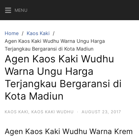
Skip
MENU
to
content
Home
Kaos Kaki
Agen Kaos Kaki Wudhu Warna Ungu Harga
Terjangkau Bergaransi di Kota Madiun
Agen Kaos Kaki Wudhu
Warna Ungu Harga
Terjangkau Bergaransi di
Kota Madiun
KAOS KAKI
,
KAOS KAKI WUDHU
·
AUGUST 23, 2017
Agen Kaos Kaki Wudhu Warna Krem