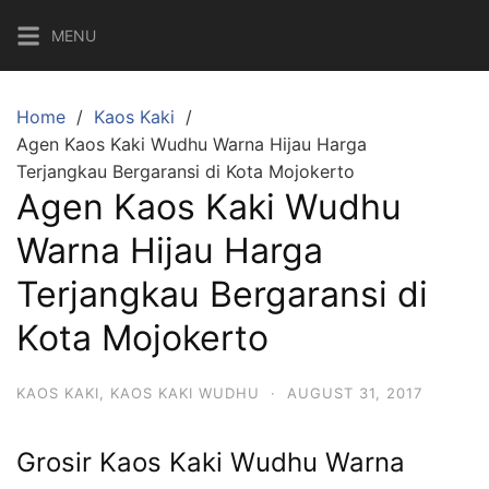
Skip
MENU
to
content
Home
Kaos Kaki
Agen Kaos Kaki Wudhu Warna Hijau Harga
Terjangkau Bergaransi di Kota Mojokerto
Agen Kaos Kaki Wudhu
Warna Hijau Harga
Terjangkau Bergaransi di
Kota Mojokerto
KAOS KAKI
,
KAOS KAKI WUDHU
·
AUGUST 31, 2017
Grosir Kaos Kaki Wudhu Warna