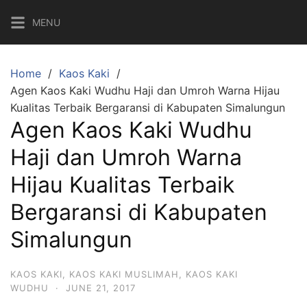
Skip
MENU
to
content
Home
Kaos Kaki
Agen Kaos Kaki Wudhu Haji dan Umroh Warna Hijau
Kualitas Terbaik Bergaransi di Kabupaten Simalungun
Agen Kaos Kaki Wudhu
Haji dan Umroh Warna
Hijau Kualitas Terbaik
Bergaransi di Kabupaten
Simalungun
KAOS KAKI
,
KAOS KAKI MUSLIMAH
,
KAOS KAKI
WUDHU
·
JUNE 21, 2017