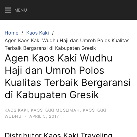
Skip
MENU
to
content
Home
Kaos Kaki
Agen Kaos Kaki Wudhu Haji dan Umroh Polos Kualitas
Terbaik Bergaransi di Kabupaten Gresik
Agen Kaos Kaki Wudhu
Haji dan Umroh Polos
Kualitas Terbaik Bergaransi
di Kabupaten Gresik
KAOS KAKI
,
KAOS KAKI MUSLIMAH
,
KAOS KAKI
WUDHU
·
APRIL 5, 2017
Distributor Kaos Kaki Traveling